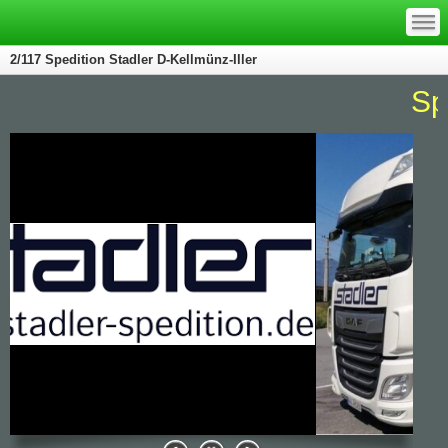
—
—
—
2/117 Spedition Stadler D-Kellmünz-Iller
Sped