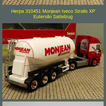
Herpa 310451 Monjean Iveco Stralis XP
Eutersilo Sattelzug