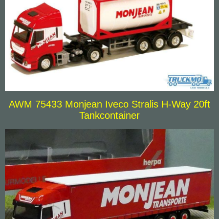
AWM 75433 Monjean Iveco Stralis H-Way 20ft
Tankcontainer