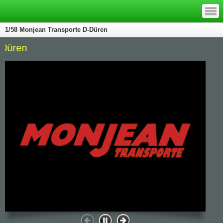
—
—
—
1/58 Monjean Transporte D-Düren
Seit