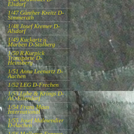
Elsdorf
1/47 Günther Kreitz D-
Simmerath
1/48 Josef Kremer D-
Alsdorf
1/49 Kuckartz u
Marben D-Stolberg
1/50 R.Kurpick
Transporte D-
Heinsberg
1/51 Anna Leenartz D-
Aachen
1/52 LEG D-Frechen
1/53 Lube & Krings D-
AC-Eilendorf
1/54 Frans Maas
International
1/55 Josef Malmendier
D-Aachen
1/56 Mallorca Express