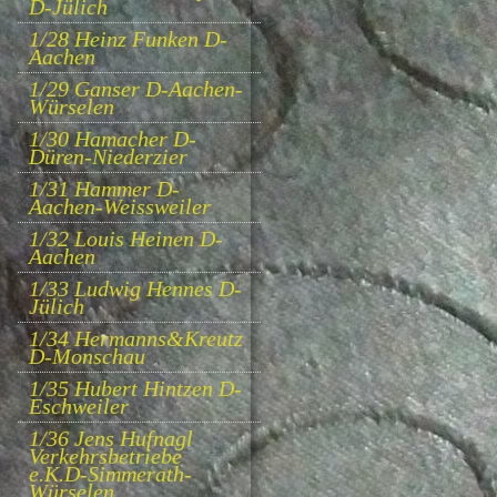
D-Jülich
1/28 Heinz Funken D-
Aachen
1/29 Ganser D-Aachen-
Würselen
1/30 Hamacher D-
Düren-Niederzier
1/31 Hammer D-
Aachen-Weissweiler
1/32 Louis Heinen D-
Aachen
1/33 Ludwig Hennes D-
Jülich
1/34 Hermanns&Kreutz
D-Monschau
1/35 Hubert Hintzen D-
Eschweiler
1/36 Jens Hufnagl
Verkehrsbetriebe
e.K.D-Simmerath-
Würselen