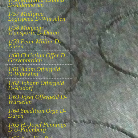
D-Aldenhoven
1/57 Mallorca
Logispeed D-Würselen
1/58 Monjean
Transporte D-Düren
1/59 Peter Möller D-
Düren
1/60 Christian Offer D-
Grevenbroich
1/61 Adam Offergeld
D-Würselen
1/62 Johann Offergeld
D-Alsdorf
1/63 Josef Offergeld D-
Würselen
1/64 Spedition Örge D-
Düren
1/65 H.-Josef Pennings
D Ü-Palenberg