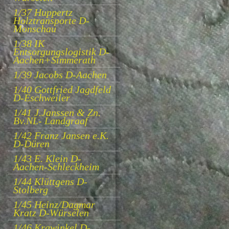
1/37 Huppertz
Holztransporte D-
Monschau
1/38 IK
Entsorgungslogistik D-
Aachen+Simmerath
1/39 Jacobs D-Aachen
1/40 Gottfried Jagdfeld
D-Eschweiler
1/41 J.Janssen & Zn.
Bv.NL- Landgraaf
1/42 Franz Jansen e.K.
D-Düren
1/43 E. Klein D-
Aachen-Schleckheim
1/44 Klüttgens D-
Stolberg
1/45 Heinz/Dagmar
Kratz D-Würselen
1/46 Krawinkel D-