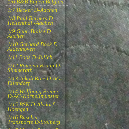
1/6 B&B Eupen Belgien
1/7 Becker D-Aachen
1/8 Paul Berners D-
Hellenthal -Aachen
1/9 Gebr. Blaise D-
Aachen
1/10 Gerhard Bock D-
Aldenhoven
1/11 Boos D-Jülich
1/12 Ramona Braun D-
Simmerath
1/13 Jakob Bree D-AC-
Eilendorf
1/14 Wolfgang Breuer
D-AC-Kornelimünster
1/15 BSK D-Alsdorf-
Hoengen
1/16 Büscher
Transporte D-Stolberg