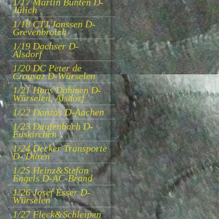
1/17 Martin Bünten D-
Jülich
1/18 CTJ Janssen D-
Grevenbroich
1/19 Dachser D-
Alsdorf
1/20 DC Peter de
Crousaz D-Würselen
1/21 Hans Dahmen D-
Würselen, Alsdorf
1/22 Danzas D-Aachen
1/23 Daufenbach D-
Euskirchen
1/24 Decker Transporte
D- Düren
1/25 Heinz&Stefan
Engels D-AC-Brand
1/26 Josef Esser D-
Würselen
1/27 Fleck&Schleipen