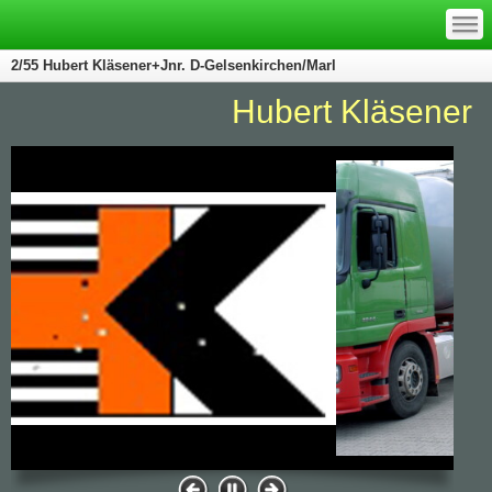
—
—
—
2/55 Hubert Kläsener+Jnr. D-Gelsenkirchen/Marl
Hubert Kläsener Gel