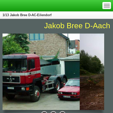
—
—
—
1/13 Jakob Bree D-AC-Eilendorf
Jakob Bree D-Aachen/