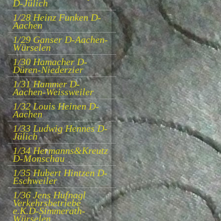
D-Jülich
1/28 Heinz Funken D-
Aachen
1/29 Ganser D-Aachen-
Würselen
1/30 Hamacher D-
Düren-Niederzier
1/31 Hammer D-
Aachen-Weissweiler
1/32 Louis Heinen D-
Aachen
1/33 Ludwig Hennes D-
Jülich
1/34 Hermanns&Kreutz
D-Monschau
1/35 Hubert Hintzen D-
Eschweiler
1/36 Jens Hufnagl
Verkehrsbetriebe
e.K.D-Simmerath-
Würselen