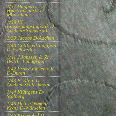
1/37 Huppertz
Holztransporte D-
Monschau
1/38 IK
Entsorgungslogistik D-
Aachen+Simmerath
1/39 Jacobs D-Aachen
1/40 Gottfried Jagdfeld
D-Eschweiler
1/41 J.Janssen & Zn.
Bv.NL- Landgraaf
1/42 Franz Jansen e.K.
D-Düren
1/43 E. Klein D-
Aachen-Schleckheim
1/44 Klüttgens D-
Stolberg
1/45 Heinz/Dagmar
Kratz D-Würselen
1/46 Krawinkel D-