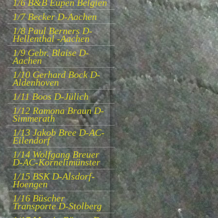
1/6 B&B Eupen Belgien
1/7 Becker D-Aachen
1/8 Paul Berners D-
Hellenthal -Aachen
1/9 Gebr. Blaise D-
Aachen
1/10 Gerhard Bock D-
Aldenhoven
1/11 Boos D-Jülich
1/12 Ramona Braun D-
Simmerath
1/13 Jakob Bree D-AC-
Eilendorf
1/14 Wolfgang Breuer
D-AC-Kornelimünster
1/15 BSK D-Alsdorf-
Hoengen
1/16 Büscher
Transporte D-Stolberg