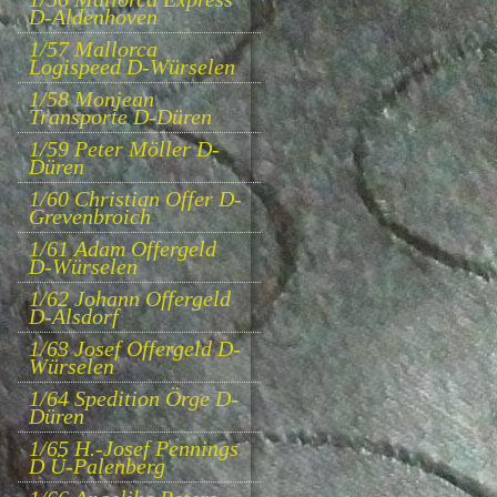
D-Aldenhoven
1/57 Mallorca
Logispeed D-Würselen
1/58 Monjean
Transporte D-Düren
1/59 Peter Möller D-
Düren
1/60 Christian Offer D-
Grevenbroich
1/61 Adam Offergeld
D-Würselen
1/62 Johann Offergeld
D-Alsdorf
1/63 Josef Offergeld D-
Würselen
1/64 Spedition Örge D-
Düren
1/65 H.-Josef Pennings
D Ü-Palenberg