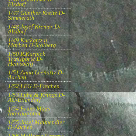
Elsdorf
1/47 Günther Kreitz D-
Simmerath
1/48 Josef Kremer D-
Alsdorf
1/49 Kuckartz u
Marben D-Stolberg
1/50 R.Kurpick
Transporte D-
Heinsberg
1/51 Anna Leenartz D-
Aachen
1/52 LEG D-Frechen
1/53 Lube & Krings D-
AC-Eilendorf
1/54 Frans Maas
International
1/55 Josef Malmendier
D-Aachen
1/56 Mallorca Express