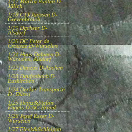
1/17 Martin Bünten D-
Jülich
1/18 CTJ Janssen D-
Grevenbroich
1/19 Dachser D-
Alsdorf
1/20 DC Peter de
Crousaz D-Würselen
1/21 Hans Dahmen D-
Würselen, Alsdorf
1/22 Danzas D-Aachen
1/23 Daufenbach D-
Euskirchen
1/24 Decker Transporte
D- Düren
1/25 Heinz&Stefan
Engels D-AC-Brand
1/26 Josef Esser D-
Würselen
1/27 Fleck&Schleipen