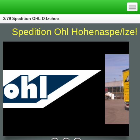
—
—
—
2/79 Spedition OHL D-Izehoe
ition Ohl Hohenaspe/Izehoe