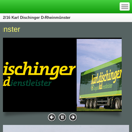
—
—
—
2/16 Karl Dischinger D-Rheinmünster
Karl Dis