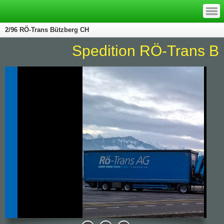
—
—
—
2/96 RÖ-Trans Bützberg CH
Spedition RÖ-Trans Büt